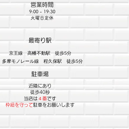
営業時間
9:00 - 19:30
火曜日定休
​
最寄り駅
京王線 高幡不動駅 徒歩5分
多摩モノレール線 程久保駅 徒歩5分
​駐車場
​近隣にあり
徒歩40秒
当店は
４番
です
​枠紐を守って
駐車をお願いします